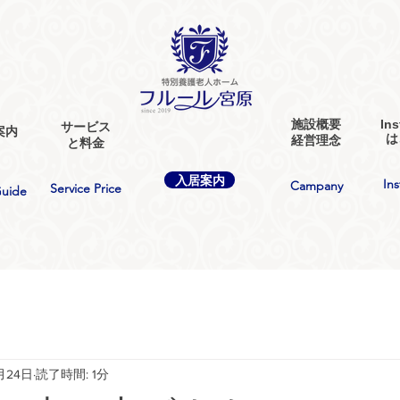
​施設概要
In
サービス
案内
​
経営理念
と料金
入居案内
In
​Campany
Service Price
Guide
月24日
読了時間: 1分