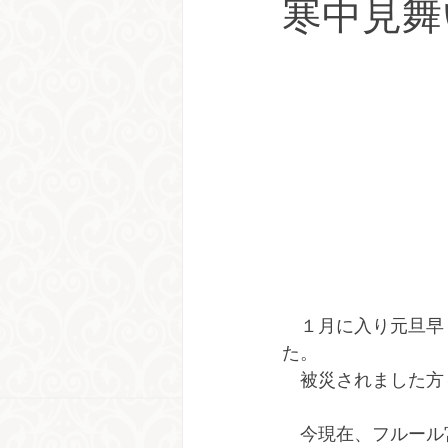
寒中見舞
　１月に入り元旦早
た。
　被災されました方
　今現在、フルール