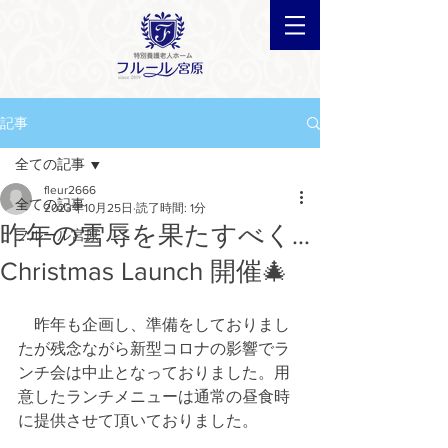
記事
全ての記事
fleur2666
全ての記事
2023年10月25日
読了時間: 1分
昨年の雪辱を果たすべく…
フルール宮原
Christmas Launch 開催🎄
　昨年も企画し、準備をしておりまし
たが残念ながら新型コロナの影響でラ
ンチ会は中止となっておりました。用
意したランチメニューは通常の昼食時
に提供させて頂いておりました。